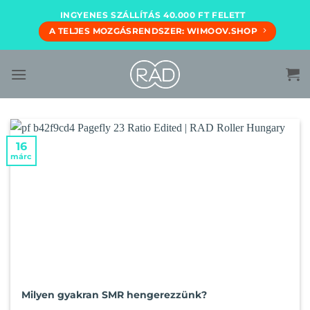
Skip
INGYENES SZÁLLÍTÁS 40.000 FT FELETT
to
A TELJES MOZGÁSRENDSZER: WIMOOV.SHOP
content
16
márc
Milyen gyakran SMR hengerezzünk?