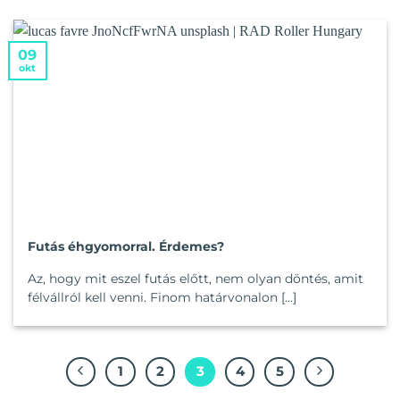
09
okt
Futás éhgyomorral. Érdemes?
Az, hogy mit eszel futás előtt, nem olyan döntés, amit
félvállról kell venni. Finom határvonalon [...]
1
2
3
4
5