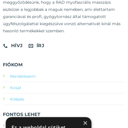
meggyőződésünk, hogy a RAD myofasciális masszázs
eszközei a legjobbak a maguk nemében, ami élettartam
garanciával és profi, gyógytornász által támogatott
ügyfélszolgálattal kiegészülve vonzó alternatívát kínál más
hasonló termékekkel szemben.
HÍVJ
ÍRJ
FIÓKOM
Rendeléseim
Kosár
Kilépés
FONTOS LEHET
×
ÁSZF
Ez a weboldal sütiket