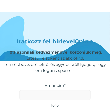
Iratkozz fel hírlevelünkre
10% azonnali kedvezménnyel köszönjük meg.
Értesülj elsőként az akciókról,
termékbevezetésekről és egyebekről! Ígérjük, hogy
nem fogunk spamelni!
Email cím*
Név