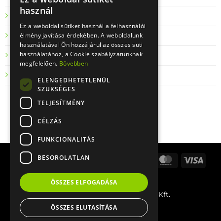
használ
Adatkezelési tájékoztató
Ez a weboldal sütiket használ a felhasználói
élmény javítása érdekében. A weboldalunk
Visszaküldés
használatával Ön hozzájárul az összes süti
használatához, a Cookie szabályzatunknak
Kapcsolat
megfelelően.
Bővebben
Gyik
ELENGEDHETETLENÜL
SZÜKSÉGES
TELJESÍTMÉNY
CÉLZÁS
FUNKCIONALITÁS
BESOROLATLAN
Stripe
Apple
Google
Bank
Cash
MasterCard
Visa
Pay
Pay
Transfer
On
PayPal
Delivery
ÖSSZES ELFOGADÁSA
© 2026 BFour Innovative Tools Kft.
ÖSSZES ELUTASÍTÁSA