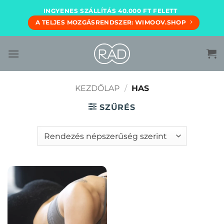
Skip
INGYENES SZÁLLÍTÁS 40.000 FT FELETT
to
A TELJES MOZGÁSRENDSZER: WIMOOV.SHOP
content
KEZDŐLAP
/
HAS
SZŰRÉS