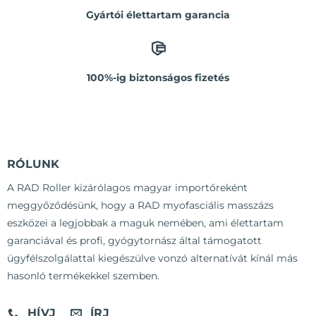
Gyártói élettartam garancia
100%-ig biztonságos fizetés
RÓLUNK
A RAD Roller kizárólagos magyar importőreként
meggyőződésünk, hogy a RAD myofasciális masszázs
eszközei a legjobbak a maguk nemében, ami élettartam
garanciával és profi, gyógytornász által támogatott
ügyfélszolgálattal kiegészülve vonzó alternatívát kínál más
hasonló termékekkel szemben.
HÍVJ
ÍRJ