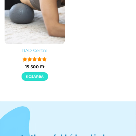
RAD Centre
Értékelés:
5
15 500
Ft
/ 5
KOSÁRBA