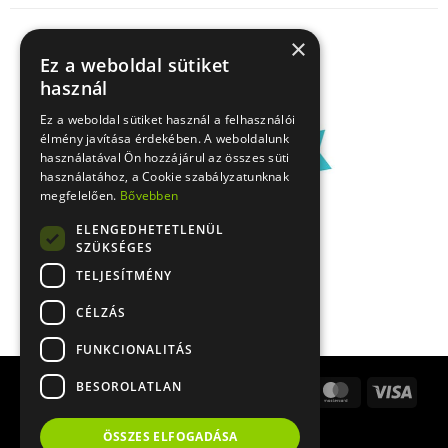
×
Ez a weboldal sütiket
használ
Ez a weboldal sütiket használ a felhasználói
élmény javítása érdekében. A weboldalunk
használatával Ön hozzájárul az összes süti
használatához, a Cookie szabályzatunknak
megfelelően.
Bővebben
ELENGEDHETETLENÜL
SZÜKSÉGES
TELJESÍTMÉNY
CÉLZÁS
FUNKCIONALITÁS
BESOROLATLAN
Stripe
Apple
Google
Bank
Cash
MasterCard
Visa
Pay
Pay
Transfer
On
PayPal
Delivery
ÖSSZES ELFOGADÁSA