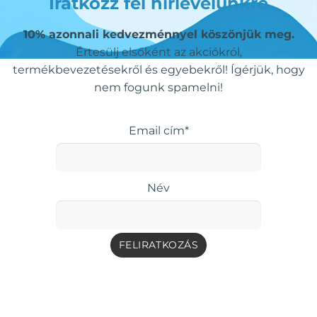
Iratkozz fel hírlevelünkre
10% azonnali kedvezménnyel köszönjük meg.
Értesülj elsőként az akciókról,
termékbevezetésekről és egyebekről! Ígérjük, hogy
nem fogunk spamelni!
Email cím*
Név