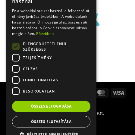
használ
Ez a weboldal sütiket használ a felhasználói
élmény javítása érdekében. A weboldalunk
használatával Ön hozzájárul az összes süti
használatához, a Cookie szabályzatunknak
megfelelően.
Bővebben
ELENGEDHETETLENÜL
SZÜKSÉGES
TELJESÍTMÉNY
CÉLZÁS
FUNKCIONALITÁS
BESOROLATLAN
Stripe
Apple
Google
Bank
Cash
MasterCard
Visa
Pay
Pay
Transfer
On
PayPal
Delivery
ÖSSZES ELFOGADÁSA
© 2026 BFour Innovative Tools Kft.
ÖSSZES ELUTASÍTÁSA
Magyar
RÉSZLETEK MEGJELENÍTÉSE