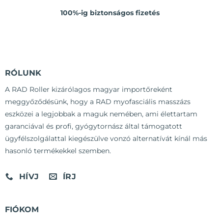
100%-ig biztonságos fizetés
RÓLUNK
A RAD Roller kizárólagos magyar importőreként
meggyőződésünk, hogy a RAD myofasciális masszázs
eszközei a legjobbak a maguk nemében, ami élettartam
garanciával és profi, gyógytornász által támogatott
ügyfélszolgálattal kiegészülve vonzó alternatívát kínál más
hasonló termékekkel szemben.
HÍVJ
ÍRJ
FIÓKOM