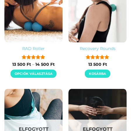
RAD Roller
Recovery Rounds
Értékelés:
5
Ártartomány:
Értékelés:
5
13 500
Ft
–
14 500
Ft
13 500
Ft
13
/ 5
/ 5
500 Ft
OPCIÓK VÁLASZTÁSA
KOSÁRBA
-
14
Ennek
500 Ft
a
terméknek
több
variációja
van.
A
változatok
ELFOGYOTT
ELFOGYOTT
a