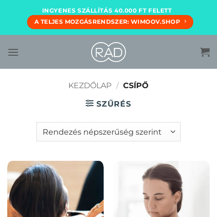
Skip
INGYENES SZÁLLÍTÁS 40.000 FT FELETT
to
A TELJES MOZGÁSRENDSZER: WIMOOV.SHOP
content
KEZDŐLAP
/
CSÍPŐ
SZŰRÉS