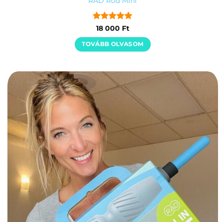
RAD Rod Mini
Értékelés:
5
18 000
Ft
/ 5
TOVÁBB OLVASOM