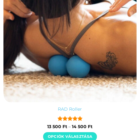
RAD Roller
Értékelés:
5
Ártartomány:
13 500
Ft
–
14 500
Ft
13
/ 5
500 Ft
OPCIÓK VÁLASZTÁSA
-