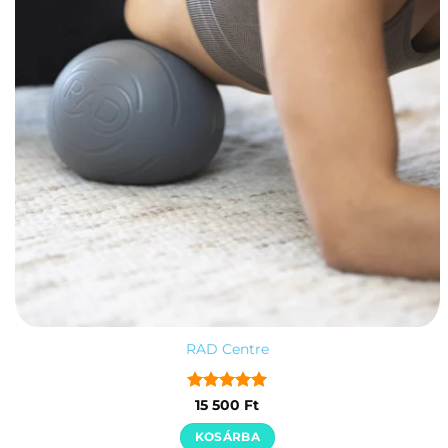
RAD Centre
Értékelés:
5
15 500
Ft
/ 5
KOSÁRBA