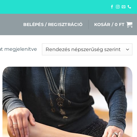
BELÉPÉS / REGISZTRÁCIÓ
KOSÁR /
0
FT
Sorted
lat megjelenítve
by
popularity