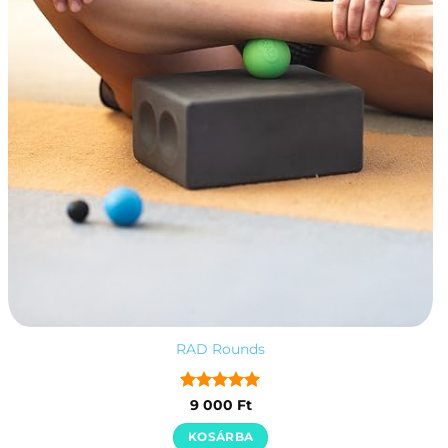
RAD Rounds
Értékelés:
5
9 000
Ft
/ 5
KOSÁRBA