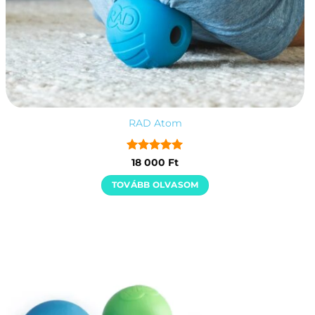
RAD Atom
Értékelés:
5
18 000
Ft
/ 5
TOVÁBB OLVASOM