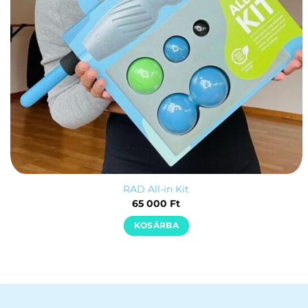
RAD All-in Kit
65 000
Ft
KOSÁRBA