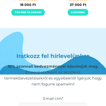
Értékelés:
5
Értékelés:
5
18 000
Ft
37 000
Ft
/ 5
/ 5
TOVÁBB OLVASOM
KOSÁRBA
Iratkozz fel hírlevelünkre
10% azonnali kedvezménnyel köszönjük meg.
Értesülj elsőként az akciókról,
termékbevezetésekről és egyebekről! Ígérjük, hogy
nem fogunk spamelni!
Email cím*