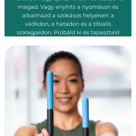
magad. Vagy enyhíts a nyomáson és
alkalmazd a szokásos helyeken: a
vádlidon, a hátadon és a tibialis
szalagjaidon. Próbáld ki és tapasztald
meg, ahogy ez az “acélszívű” eszköz
mennyire hatékonyan szabadít meg a
szövetek közötti salakanyagoktól.