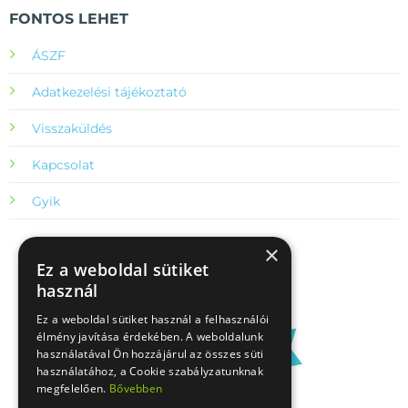
FONTOS LEHET
ÁSZF
Adatkezelési tájékoztató
Visszaküldés
Kapcsolat
Gyik
×
Ez a weboldal sütiket
használ
Ez a weboldal sütiket használ a felhasználói
élmény javítása érdekében. A weboldalunk
használatával Ön hozzájárul az összes süti
használatához, a Cookie szabályzatunknak
megfelelően.
Bővebben