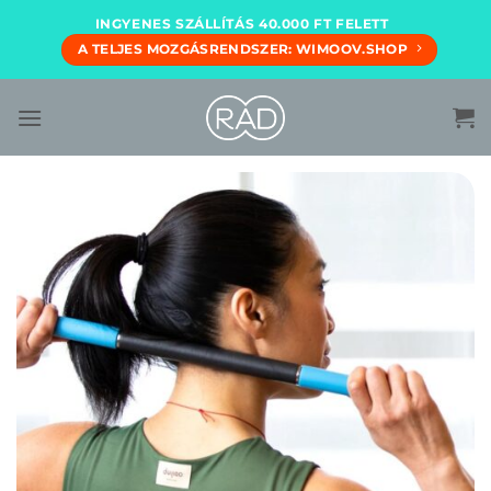
Skip
INGYENES SZÁLLÍTÁS 40.000 FT FELETT
to
A TELJES MOZGÁSRENDSZER: WIMOOV.SHOP
content