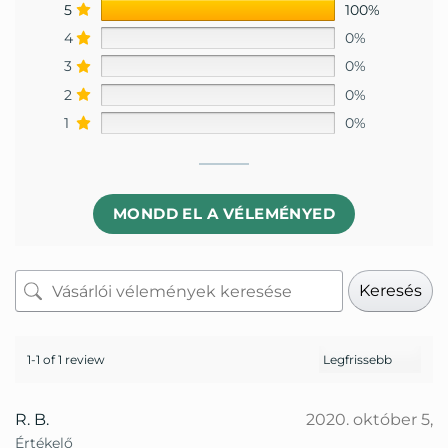
5
100%
4
0%
3
0%
2
0%
1
0%
MONDD EL A VÉLEMÉNYED
Keresés
1-1 of 1 review
R. B.
2020. október 5,
Értékelő