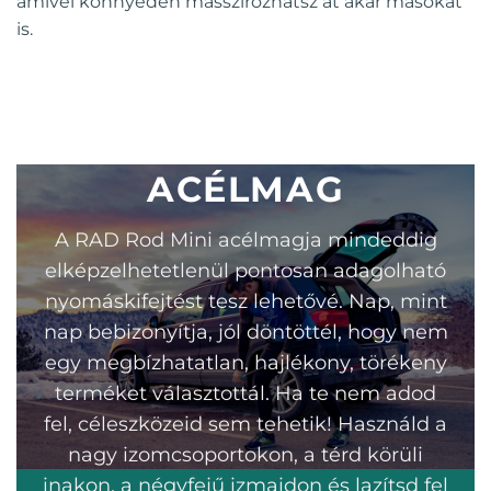
amivel könnyedén masszírozhatsz át akár másokat
is.
ACÉLMAG
A RAD Rod Mini acélmagja mindeddig
elképzelhetetlenül pontosan adagolható
nyomáskifejtést tesz lehetővé. Nap, mint
nap bebizonyítja, jól döntöttél, hogy nem
egy megbízhatatlan, hajlékony, törékeny
terméket választottál. Ha te nem adod
fel, céleszközeid sem tehetik! Használd a
nagy izomcsoportokon, a térd körüli
inakon, a négyfejű izmaidon és lazítsd fel