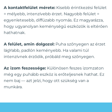
A kontaktfelület mérete:
Kisebb érintkezési felület
= mélyebb, intenzívebb érzet. Nagyobb felület =
egyenletesebb, diffúzabb nyomás. Ez magyarázza,
hogy ugyanolyan keménységű eszközök is eltérően
hathatnak.
A felület, amin dolgozol:
Puha szőnyegen az érzet
lágYabb, padlón keményebb. Ha valami túl
intenzívnek érződik, próbáld meg szőnyegen.
Az izom feszessége:
Különösen feszes izomzaton
még egy puhább eszköz is erőteljesnek hathat. Ez
nem baj — azt jelzi, hogy ott szükség van a
munkára.