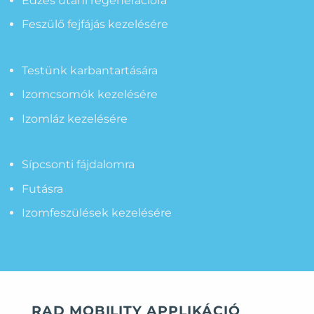
Edzés utáni regenerációra
Feszülő fejfájás kezelésére
Testünk karbantartására
Izomcsomók kezelésére
Izomláz kezelésére
Sípcsonti fájdalomra
Futásra
Izomfeszülések kezelésére
RAD MOBILITY APPLIKÁCIÓ