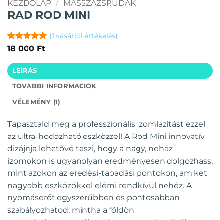
KEZDŐLAP
/
MASSZÁZSRUDAK
RAD ROD MINI
(
1
vásárlói értékelés)
Értékelés
1
5
18 000
Ft
az 5-ből,
értékelés
LEÍRÁS
alapján
TOVÁBBI INFORMÁCIÓK
VÉLEMÉNY (1)
Tapasztald meg a professzionális izomlazítást ezzel
az ultra-hodozható eszközzel! A Rod Mini innovatív
dizájnja lehetővé teszi, hogy a nagy, nehéz
izomokon is ugyanolyan eredményesen dolgozhass,
mint azokon az eredési-tapadási pontokon, amiket
nagyobb eszközökkel elérni rendkívül nehéz. A
nyomáserőt egyszerűbben és pontosabban
szabályozhatod, mintha a földön