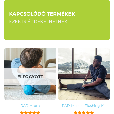
KAPCSOLÓDÓ TERMÉKEK
EZEK IS ÉRDEKELHETNEK
ELFOGYOTT
RAD Atom
RAD Muscle Flushing Kit