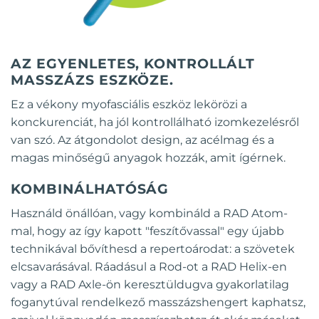
AZ EGYENLETES, KONTROLLÁLT
MASSZÁZS ESZKÖZE.
Ez a vékony myofasciális eszköz lekörözi a
konckurenciát, ha jól kontrollálható izomkezelésről
van szó. Az átgondolot design, az acélmag és a
magas minőségű anyagok hozzák, amit ígérnek.
KOMBINÁLHATÓSÁG
Használd önállóan, vagy kombináld a RAD Atom-
mal, hogy az így kapott "feszítővassal" egy újabb
technikával bővíthesd a repertoárodat: a szövetek
elcsavarásával. Ráadásul a Rod-ot a RAD Helix-en
vagy a RAD Axle-ön keresztüldugva gyakorlatilag
foganytúval rendelkező masszázshengert kaphatsz,