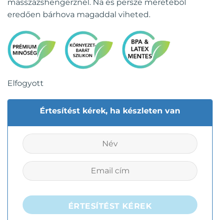
masszázshengerznél. Na és persze méretéből
eredően bárhova magaddal viheted.
Elfogyott
Értesítést kérek, ha készleten van
ÉRTESÍTÉST KÉREK