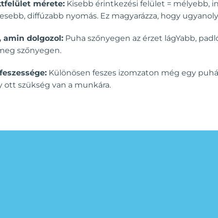
tfelület mérete:
Kisebb érintkezési felület = mélyebb, i
esebb, diffúzabb nyomás. Ez magyarázza, hogy ugyanol
, amin dolgozol:
Puha szőnyegen az érzet lágYabb, padl
meg szőnyegen.
feszessége:
Különösen feszes izomzaton még egy puhább
gy ott szükség van a munkára.