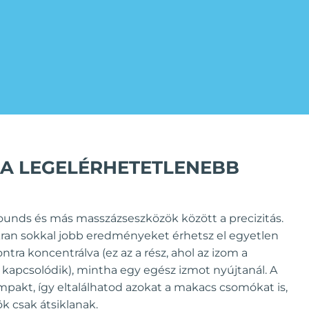
 A LEGELÉRHETETLENEBB
unds és más masszázseszközök között a precizitás.
kran sokkal jobb eredményeket érhetsz el egyetlen
ntra koncentrálva (ez az a rész, ahol az izom a
 kapcsolódik), mintha egy egész izmot nyújtanál. A
pakt, így eltalálhatod azokat a makacs csomókat is,
 csak átsiklanak.