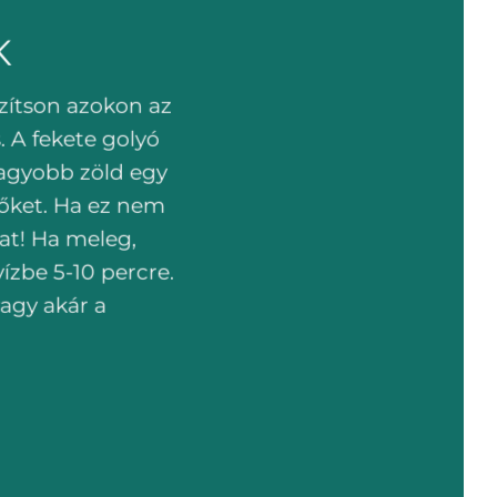
K
zítson azokon az
. A fekete golyó
agyobb zöld egy
 őket. Ha ez nem
at! Ha meleg,
ízbe 5-10 percre.
vagy akár a