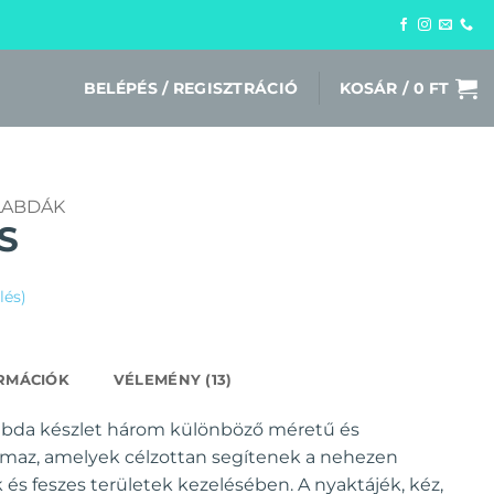
BELÉPÉS / REGISZTRÁCIÓ
KOSÁR /
0
FT
LABDÁK
S
lés)
RMÁCIÓK
VÉLEMÉNY (13)
bda készlet három különböző méretű és
maz, amelyek célzottan segítenek a nehezen
és feszes területek kezelésében.
A nyaktájék, kéz,