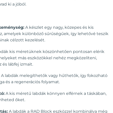
ad ki a jóból.
keménység:
A készlet egy nagy, közepes és kis
z, amelyek különböző sűrűségűek, így lehetővé teszik
inak célzott kezelését.
bdák kis méretüknek köszönhetően pontosan elérik
amelyeket más eszközökkel nehéz megközelíteni,
 és lábfej izmait.
A labdák melegíthetők vagy hűthetők, így fokozható
a és a regenerációs folyamat.
ó:
A kis méretű labdák könnyen elférnek a táskában,
iheted őket.
tás:
A labdák a RAD Block eszközzel kombinálva még