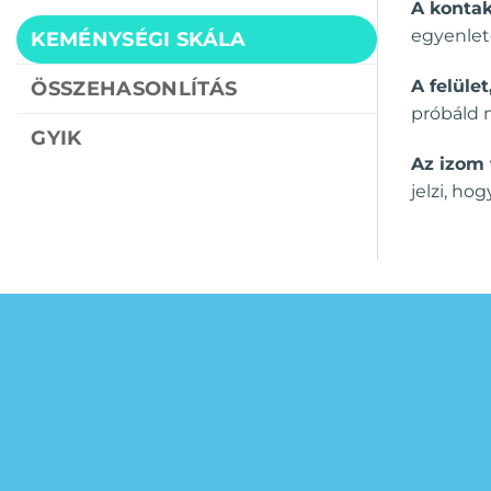
A kontak
egyenlet
KEMÉNYSÉGI SKÁLA
A felület
ÖSSZEHASONLÍTÁS
próbáld 
GYIK
Az izom 
jelzi, ho