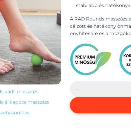
stabilabb és hatékonya
A RAD Rounds masszázslabd
célzott és hatékony önma
enyhítésére és a mozgékon
RAD Rounds mennyiség