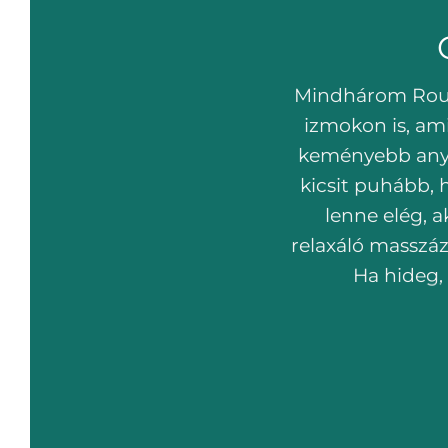
Mindhárom Round
izmokon is, ami
keményebb anya
kicsit puhább, 
lenne elég, 
relaxáló masszáz
Ha hideg, 