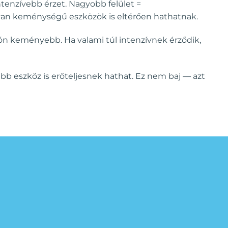
ntenzívebb érzet. Nagyobb felület =
yan keménységű eszközök is eltérően hathatnak.
ón keményebb. Ha valami túl intenzívnek érződik,
 eszköz is erőteljesnek hathat. Ez nem baj — azt