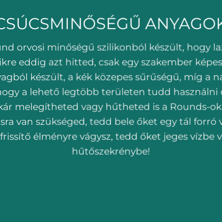
CSÚCSMINŐSÉGŰ ANYAGO
 orvosi minőségű szilikonból készült, hogy la
kre eddig azt hitted, csak egy szakember képes
gból készült, a kék közepes sűrűségű, míg a n
hogy a lehető legtöbb területen tudd használni
akár melegítheted vagy hűtheted is a Rounds-ok
sra van szükséged, tedd bele őket egy tál forró v
frissítő élményre vágysz, tedd őket jeges vízbe 
hűtőszekrénybe!