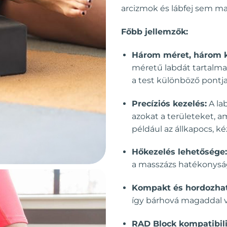
arcizmok és lábfej sem mar
Főbb jellemzők:
Három méret, három 
méretű labdát tartalma
a test különböző pontja
Precíziós kezelés:
A la
azokat a területeket, 
például az állkapocs, kéz
Hőkezelés lehetősége:
a masszázs hatékonyság
Kompakt és hordozhat
így bárhová magaddal v
RAD Block kompatibili