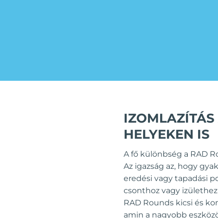
IZOMLAZÍTÁS
HELYEKEN IS
A fő különbség a RAD Ro
Az igazság az, hogy gya
eredési vagy tapadási po
csonthoz vagy izülethez
RAD Rounds kicsi és kom
amin a nagyobb eszközök