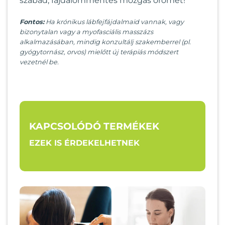
szabad, fájdalommentes mozgás örömét!
Fontos:
Ha krónikus lábfejfájdalmaid vannak, vagy
bizonytalan vagy a myofasciális masszázs
alkalmazásában, mindig konzultálj szakemberrel (pl.
gyógytornász, orvos) mielőtt új terápiás módszert
vezetnél be.
KAPCSOLÓDÓ TERMÉKEK
EZEK IS ÉRDEKELHETNEK
ÚJ