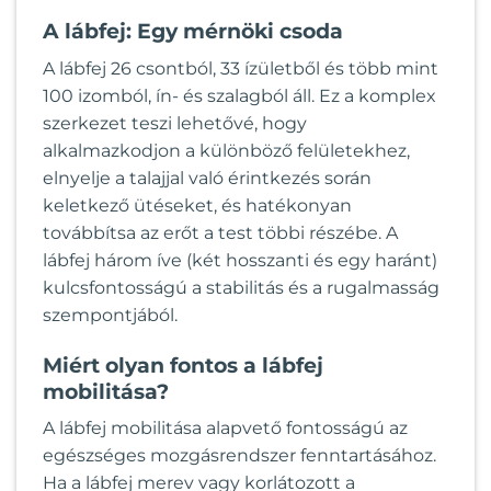
A lábfej: Egy mérnöki csoda
A lábfej 26 csontból, 33 ízületből és több mint
100 izomból, ín- és szalagból áll. Ez a komplex
szerkezet teszi lehetővé, hogy
alkalmazkodjon a különböző felületekhez,
elnyelje a talajjal való érintkezés során
keletkező ütéseket, és hatékonyan
továbbítsa az erőt a test többi részébe. A
lábfej három íve (két hosszanti és egy haránt)
kulcsfontosságú a stabilitás és a rugalmasság
szempontjából.
Miért olyan fontos a lábfej
mobilitása?
A lábfej mobilitása alapvető fontosságú az
egészséges mozgásrendszer fenntartásához.
Ha a lábfej merev vagy korlátozott a