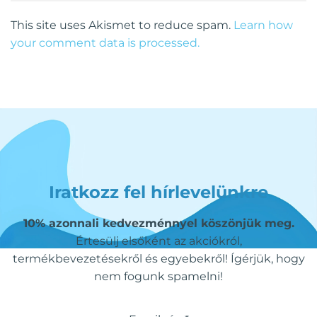
This site uses Akismet to reduce spam.
Learn how
your comment data is processed.
Iratkozz fel hírlevelünkre
10% azonnali kedvezménnyel köszönjük meg.
Értesülj elsőként az akciókról,
termékbevezetésekről és egyebekről! Ígérjük, hogy
nem fogunk spamelni!