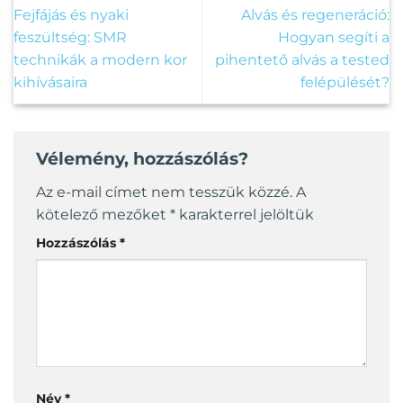
Fejfájás és nyaki
Alvás és regeneráció:
ki
feszültség: SMR
Hogyan segíti a
technikák a modern kor
pihentető alvás a tested
kihívásaira
felépülését?
Vélemény, hozzászólás?
Az e-mail címet nem tesszük közzé.
A
kötelező mezőket
*
karakterrel jelöltük
Hozzászólás
*
Név
*