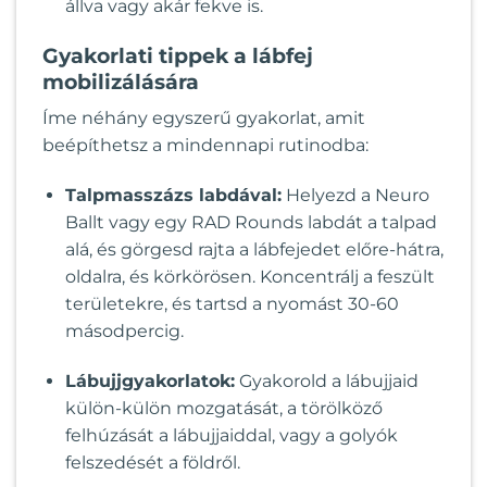
állva vagy akár fekve is.
Gyakorlati tippek a lábfej
mobilizálására
Íme néhány egyszerű gyakorlat, amit
beépíthetsz a mindennapi rutinodba:
Talpmasszázs labdával:
Helyezd a Neuro
Ballt vagy egy RAD Rounds labdát a talpad
alá, és görgesd rajta a lábfejedet előre-hátra,
oldalra, és körkörösen. Koncentrálj a feszült
területekre, és tartsd a nyomást 30-60
másodpercig.
Lábujjgyakorlatok:
Gyakorold a lábujjaid
külön-külön mozgatását, a törölköző
felhúzását a lábujjaiddal, vagy a golyók
felszedését a földről.