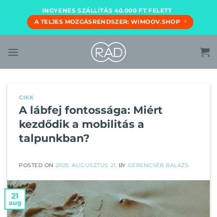
Skip
INGYENES SZÁLLÍTÁS 40.000 FT FELETT
to
A TELJES MOZGÁSRENDSZER: WIMOOV.SHOP
content
CIKK
A lábfej fontossága: Miért
kezdődik a mobilitás a
talpunkban?
POSTED ON
2025. AUGUSZTUS 21,
BY
GERENCSÉR BALÁZS
21
aug