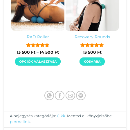
RAD Roller
Recovery Rounds
Értékelés:
5
Ártartomány:
Értékelés:
5
13 500
Ft
–
14 500
Ft
13 500
Ft
13
/ 5
/ 5
500 Ft
OPCIÓK VÁLASZTÁSA
KOSÁRBA
-
14
Ennek
500 Ft
a
terméknek
több
variációja
van.
A
változatok
A bejegyzés kategóriája:
Cikk
. Mentsd el könyvjelzőbe:
a
permalink
.
termékoldalon
választhatók