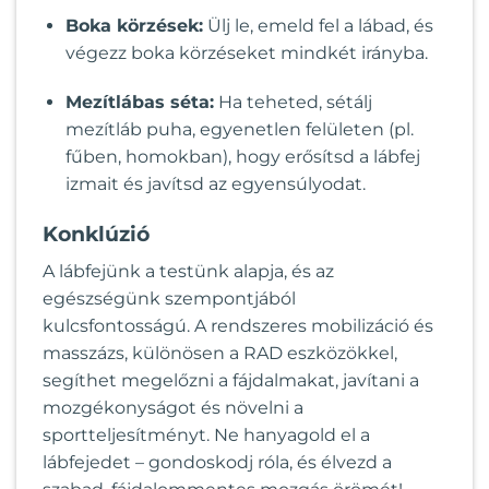
Boka körzések:
Ülj le, emeld fel a lábad, és
végezz boka körzéseket mindkét irányba.
Mezítlábas séta:
Ha teheted, sétálj
mezítláb puha, egyenetlen felületen (pl.
fűben, homokban), hogy erősítsd a lábfej
izmait és javítsd az egyensúlyodat.
Konklúzió
A lábfejünk a testünk alapja, és az
egészségünk szempontjából
kulcsfontosságú. A rendszeres mobilizáció és
masszázs, különösen a RAD eszközökkel,
segíthet megelőzni a fájdalmakat, javítani a
mozgékonyságot és növelni a
sportteljesítményt. Ne hanyagold el a
lábfejedet – gondoskodj róla, és élvezd a