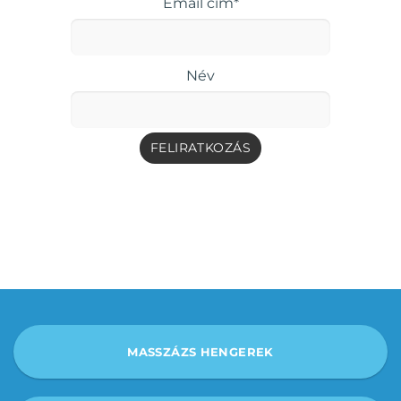
Email cím*
Név
MASSZÁZS HENGEREK