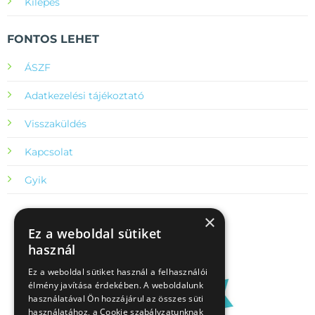
Kilépés
FONTOS LEHET
ÁSZF
Adatkezelési tájékoztató
Visszaküldés
Kapcsolat
Gyik
×
Ez a weboldal sütiket
használ
Ez a weboldal sütiket használ a felhasználói
élmény javítása érdekében. A weboldalunk
használatával Ön hozzájárul az összes süti
használatához, a Cookie szabályzatunknak