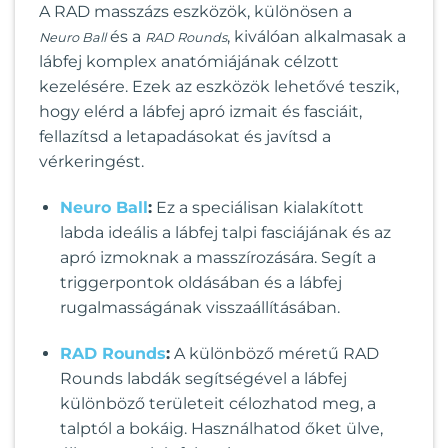
A RAD masszázs eszközök, különösen a
és a
, kiválóan alkalmasak a
Neuro Ball
RAD Rounds
lábfej komplex anatómiájának célzott
kezelésére. Ezek az eszközök lehetővé teszik,
hogy elérd a lábfej apró izmait és fasciáit,
fellazítsd a letapadásokat és javítsd a
vérkeringést.
Neuro Ball
:
Ez a speciálisan kialakított
labda ideális a lábfej talpi fasciájának és az
apró izmoknak a masszírozására. Segít a
triggerpontok oldásában és a lábfej
rugalmasságának visszaállításában.
RAD Rounds
:
A különböző méretű RAD
Rounds labdák segítségével a lábfej
különböző területeit célozhatod meg, a
talptól a bokáig. Használhatod őket ülve,