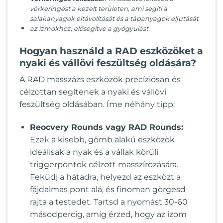
vérkeringést a kezelt területen, ami segíti a
salakanyagok eltávolítását és a tápanyagok eljutását
az izmokhoz, elősegítve a gyógyulást.
Hogyan használd a RAD eszközöket a
nyaki és vállövi feszültség oldására?
A RAD masszázs eszközök precíziósan és
célzottan segítenek a nyaki és vállövi
feszültség oldásában. Íme néhány tipp:
Reocvery Rounds vagy RAD Rounds:
Ezek a kisebb, gömb alakú eszközök
ideálisak a nyak és a vállak körüli
triggerpontok célzott masszírozására.
Feküdj a hátadra, helyezd az eszközt a
fájdalmas pont alá, és finoman görgesd
rajta a testedet. Tartsd a nyomást 30-60
másodpercig, amíg érzed, hogy az izom