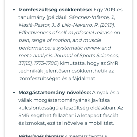
Izomfeszültség csökkentése:
Egy 2019-es
tanulmány (például:
Sánchez-Infante, J.,
Masiá-Pastor, J., & Lillo-Navarro, R. (2019).
Effectiveness of self-myofascial release on
pain, range of motion, and muscle
performance: a systematic review and
meta-analysis. Journal of Sports Sciences,
37(15), 1775-1786.
) kimutatta, hogy az SMR
technikák jelentősen csökkenthetik az
izomfeszültséget és a fájdalmat.
Mozgástartomány növelése:
A nyak és a
vállak mozgástartományának javítása
kulcsfontosságú a feszültség oldásában. Az
SMR segíthet fellazítani a letapadt fasciát
és izmokat, ezáltal növelve a mobilitást.
Vérkeringés fokozása:
A masszázs fokozza a