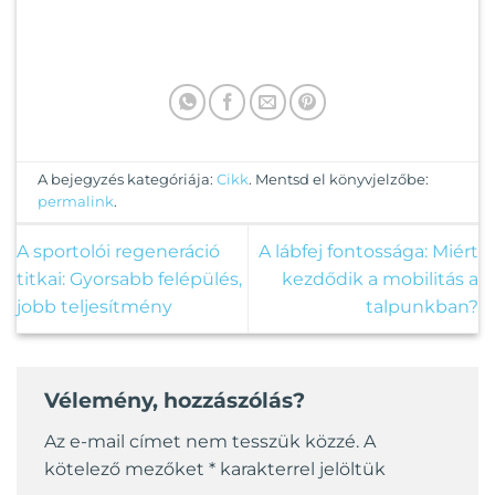
A bejegyzés kategóriája:
Cikk
. Mentsd el könyvjelzőbe:
permalink
.
A sportolói regeneráció
A lábfej fontossága: Miért
titkai: Gyorsabb felépülés,
kezdődik a mobilitás a
jobb teljesítmény
talpunkban?
Vélemény, hozzászólás?
Az e-mail címet nem tesszük közzé.
A
kötelező mezőket
*
karakterrel jelöltük