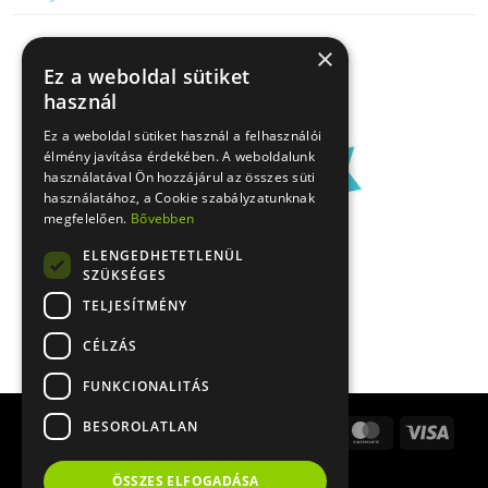
×
Ez a weboldal sütiket
használ
Ez a weboldal sütiket használ a felhasználói
élmény javítása érdekében. A weboldalunk
használatával Ön hozzájárul az összes süti
használatához, a Cookie szabályzatunknak
megfelelően.
Bővebben
ELENGEDHETETLENÜL
SZÜKSÉGES
TELJESÍTMÉNY
CÉLZÁS
FUNKCIONALITÁS
BESOROLATLAN
Stripe
Apple
Google
Bank
Cash
MasterCard
Visa
Pay
Pay
Transfer
On
PayPal
Delivery
ÖSSZES ELFOGADÁSA