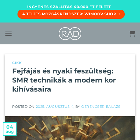
Skip
INGYENES SZÁLLÍTÁS 40.000 FT FELETT
to
A TELJES MOZGÁSRENDSZER: WIMOOV.SHOP
content
CIKK
Fejfájás és nyaki feszültség:
SMR technikák a modern kor
kihívásaira
POSTED ON
2025. AUGUSZTUS 4,
BY
GERENCSÉR BALÁZS
04
aug