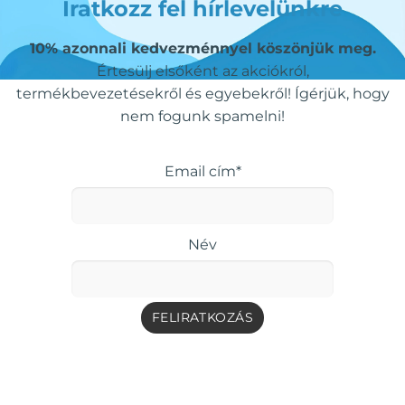
Iratkozz fel hírlevelünkre
10% azonnali kedvezménnyel köszönjük meg.
Értesülj elsőként az akciókról,
termékbevezetésekről és egyebekről! Ígérjük, hogy
nem fogunk spamelni!
Email cím*
Név