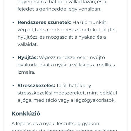
egyenesen a hátad, a vállad lazán, és a
fejedet a gerinceddel egy vonalban.
Rendszeres szünetek:
Ha ülőmunkát
végzel, tarts rendszeres szüneteket, állj fel,
nyújtózz, és mozgasd át a nyakad és a
vállaidat.
Nyújtás:
Végezz rendszeresen nyújtó
gyakorlatokat a nyak, a vállak és a mellkas
izmaira.
Stresszkezelés:
Találj hatékony
stresszkezelési módszereket, mint például
a jóga, meditáció vagy a légzőgyakorlatok.
Konklúzió
A fejfájás és a nyaki feszültség gyakori
problémák, de szerencsére számos hatékony