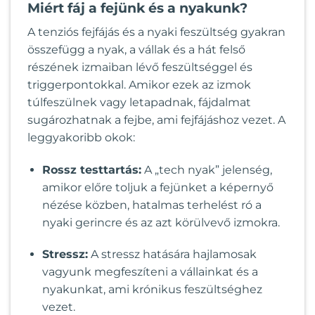
Miért fáj a fejünk és a nyakunk?
A tenziós fejfájás és a nyaki feszültség gyakran
összefügg a nyak, a vállak és a hát felső
részének izmaiban lévő feszültséggel és
triggerpontokkal. Amikor ezek az izmok
túlfeszülnek vagy letapadnak, fájdalmat
sugározhatnak a fejbe, ami fejfájáshoz vezet. A
leggyakoribb okok:
Rossz testtartás:
A „tech nyak” jelenség,
amikor előre toljuk a fejünket a képernyő
nézése közben, hatalmas terhelést ró a
nyaki gerincre és az azt körülvevő izmokra.
Stressz:
A stressz hatására hajlamosak
vagyunk megfeszíteni a vállainkat és a
nyakunkat, ami krónikus feszültséghez
vezet.