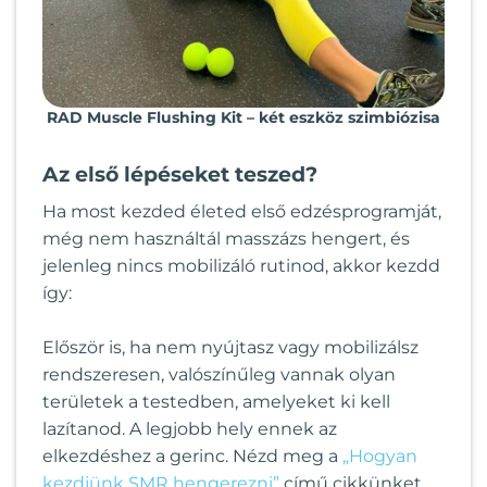
RAD Muscle Flushing Kit – két eszköz szimbiózisa
Az első lépéseket teszed?
Ha most kezded életed első edzésprogramját,
még nem használtál masszázs hengert, és
jelenleg nincs mobilizáló rutinod, akkor kezdd
így:
Először is, ha nem nyújtasz vagy mobilizálsz
rendszeresen, valószínűleg vannak olyan
területek a testedben, amelyeket ki kell
lazítanod. A legjobb hely ennek az
elkezdéshez a gerinc. Nézd meg a
„Hogyan
kezdjünk SMR hengerezni”
című cikkünket,