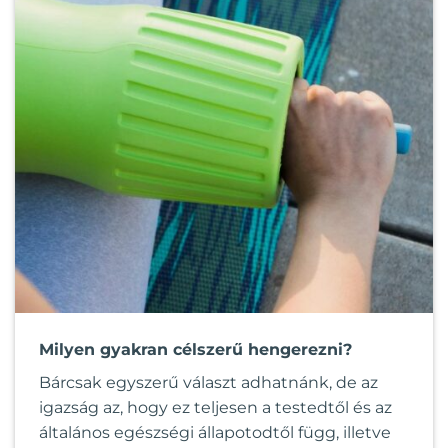
Milyen gyakran célszerű hengerezni?
Bárcsak egyszerű választ adhatnánk, de az
igazság az, hogy ez teljesen a testedtől és az
általános egészségi állapotodtől függ, illetve