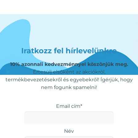
Iratkozz fel hírlevelünkre
10% azonnali kedvezménnyel köszönjük meg.
Értesülj elsőként az akciókról,
termékbevezetésekről és egyebekről! Ígérjük, hogy
nem fogunk spamelni!
Email cím*
Név