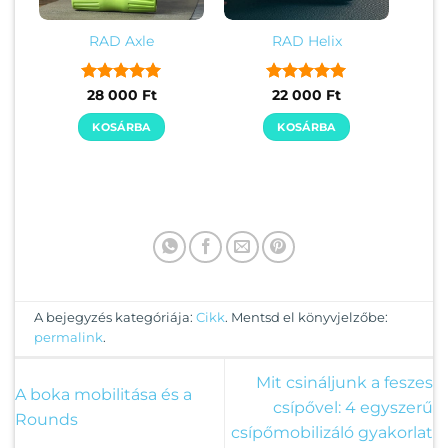
RAD Axle
RAD Helix
Értékelés:
5
Értékelés:
5
28 000
Ft
22 000
Ft
/ 5
/ 5
KOSÁRBA
KOSÁRBA
A bejegyzés kategóriája:
Cikk
. Mentsd el könyvjelzőbe:
permalink
.
Mit csináljunk a feszes
A boka mobilitása és a
csípővel: 4 egyszerű
Rounds
csípőmobilizáló gyakorlat