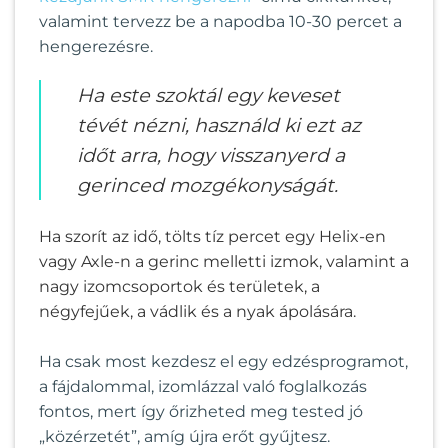
valamint tervezz be a napodba 10-30 percet a
hengerezésre.
Ha este szoktál egy keveset
tévét nézni, használd ki ezt az
időt arra, hogy visszanyerd a
gerinced mozgékonyságát.
Ha szorít az idő, tölts tíz percet egy Helix-en
vagy Axle-n a gerinc melletti izmok, valamint a
nagy izomcsoportok és területek, a
négyfejűek, a vádlik és a nyak ápolására.
Ha csak most kezdesz el egy edzésprogramot,
a fájdalommal, izomlázzal való foglalkozás
fontos, mert így őrizheted meg tested jó
„közérzetét”, amíg újra erőt gyűjtesz.