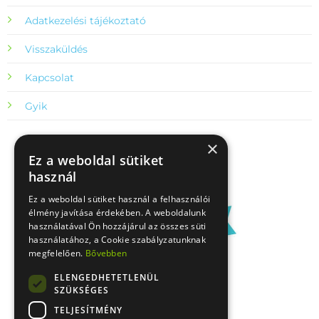
Adatkezelési tájékoztató
Visszaküldés
Kapcsolat
Gyik
×
Ez a weboldal sütiket
használ
Ez a weboldal sütiket használ a felhasználói
élmény javítása érdekében. A weboldalunk
használatával Ön hozzájárul az összes süti
használatához, a Cookie szabályzatunknak
megfelelően.
Bővebben
ELENGEDHETETLENÜL
SZÜKSÉGES
TELJESÍTMÉNY