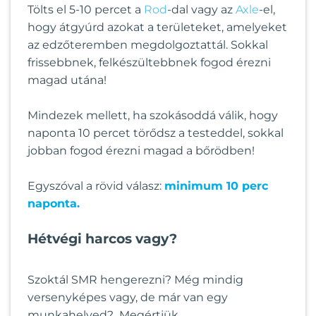
Tölts el 5-10 percet a
Rod
-dal vagy az
Axle
-el,
hogy átgyúrd azokat a területeket, amelyeket
az edzőteremben megdolgoztattál. Sokkal
frissebbnek, felkészültebbnek fogod érezni
magad utána!
Mindezek mellett, ha szokásoddá válik, hogy
naponta 10 percet törődsz a testeddel, sokkal
jobban fogod érezni magad a bőrödben!
Egyszóval a rövid válasz:
minimum 10 perc
naponta.
Hétvégi harcos vagy?
Szoktál SMR hengerezni? Még mindig
versenyképes vagy, de már van egy
munkahelyed? Megértjük.