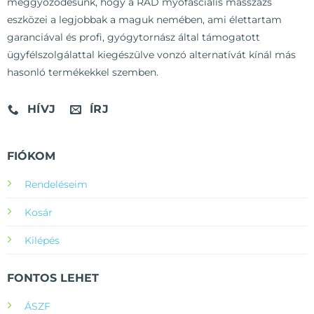
meggyőződésünk, hogy a RAD myofasciális masszázs
eszközei a legjobbak a maguk nemében, ami élettartam
garanciával és profi, gyógytornász által támogatott
ügyfélszolgálattal kiegészülve vonzó alternatívát kínál más
hasonló termékekkel szemben.
HÍVJ
ÍRJ
FIÓKOM
Rendeléseim
Kosár
Kilépés
FONTOS LEHET
ÁSZF