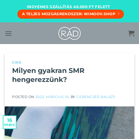
Skip
INGYENES SZÁLLÍTÁS 40.000 FT FELETT
to
A TELJES MOZGÁSRENDSZER: WIMOOV.SHOP
content
CIKK
Milyen gyakran SMR
hengerezzünk?
POSTED ON
2023. MÁRCIUS 16,
BY
GERENCSÉR BALÁZS
16
márc