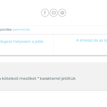
terméknek
több
variációja
van.
A
változatok
vjelzőbe:
permalink
.
a
termékoldalon
A stressz és az
legezz helyesen a jobb
választhatók
ki
A kötelező mezőket
*
karakterrel jelöltük