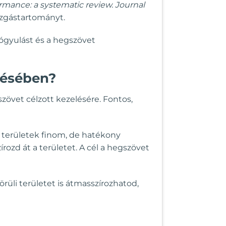
formance: a systematic review. Journal
ozgástartományt.
yógyulást és a hegszövet
lésében?
zövet célzott kezelésére. Fontos,
i területek finom, de hatékony
ozd át a területet. A cél a hegszövet
üli területet is átmasszírozhatod,