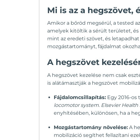
Mi is az a hegszövet,
Amikor a bőröd megsérül, a tested a
amelyek kitöltik a sérült területet,
mint az eredeti szövet, és letapadhat
mozgástartományt, fájdalmat okozhat, 
A hegszövet kezelésé
A hegszövet kezelése nem csak eszté
is alátámasztják a hegszövet mobilizá
Fájdalomcsillapítás:
Egy 2016-os 
locomotor system. Elsevier Health 
enyhítésében, különösen, ha a heg 
Mozgástartomány növelése:
A he
mobilizáció segíthet fellazítani ez