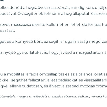
elkezdenéd a hegszövet masszázsát, mindig konzultálj o
peutával. Ők segítenek felmérni a heg állapotát, és sze
övet masszázsa eleinte kellemetlen lehet, de fontos, ho
sszázst.
get és a környező bőrt, ez segíti a rugalmasság megőrzé
 nyújtó gyakorlatokat is, hogy javítsd a mozgástartomán
a mobilitás, a fájdalomcsillapítás és az általános jóllét
kel, segíthet fellazítani a letapadásokat és visszaállíta
egyél ellene tudatosan, és élvezd a szabad mozgás öröm
izonytalan vagy a myofasciális masszázs alkalmazásában, mindig konz