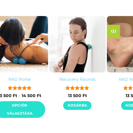
ÚJ
RAD Roller
Recovery Rounds
RAD Ne
Értékelés:
5
Ártartomány:
Értékelés:
5
Érté
13 500
Ft
–
14 500
Ft
13 500
Ft
13 
13
/ 5
/ 5
/ 5
500 Ft
OPCIÓK
KOSÁRBA
KO
-
14
VÁLASZTÁSA
500 Ft
Ennek
a