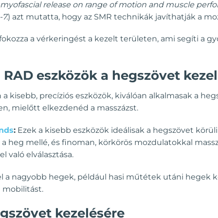
 self-myofascial release on range of motion and muscle per
-7.
) azt mutatta, hogy az SMR technikák javíthatják a m
okozza a vérkeringést a kezelt területen, ami segíti a g
 RAD eszközök a hegszövet keze
 kisebb, precíziós eszközök, kiválóan alkalmasak a hegs
en, mielőtt elkezdenéd a masszázst.
nds
:
Ezek a kisebb eszközök ideálisak a hegszövet körül
 a heg mellé, és finoman, körkörös mozdulatokkal masszír
l való elválasztása.
 a nagyobb hegek, például hasi műtétek utáni hegek kör
 mobilitást.
egszövet kezelésére