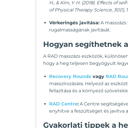
H., & Kim, Y. H. (2018). Effects of
of Physical Therapy Science, 30(1), 1
Vérkeringés javítása:
A masszázs f
rugalmasságának javítását.
Hogyan segíthetnek a
A RAD masszázs eszközök, különösen a
hogy a heg teljesen begyógyult legy
Recovery Rounds
vagy
RAD Rou
masszírozására. Helyezd az eszközt
fellazítása és a környező szövetekke
RAD Centre
:
A Centre segítségével
enyhítve a feszültséget és javítva a
Gyakorlati tippek a h