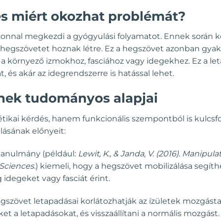
 és miért okozhat problémát?
zonnal megkezdi a gyógyulási folyamatot. Ennek során k
 és hegszövetet hoznak létre. Ez a hegszövet azonban gy
 a környező izmokhoz, fasciához vagy idegekhez. Ez a let
és akár az idegrendszerre is hatással lehet.
nek tudományos alapjai
tikai kérdés, hanem funkcionális szempontból is kulc
lásának előnyeit:
tanulmány (például:
Lewit, K., & Janda, V. (2016). Manipula
Sciences.
) kiemeli, hogy a hegszövet mobilizálása segíth
idegeket vagy fasciát érint.
gszövet letapadásai korlátozhatják az ízületek mozgásta
eket a letapadásokat, és visszaállítani a normális mozgást