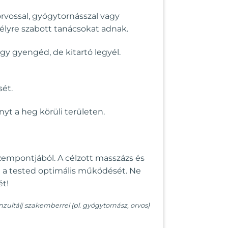
rvossal, gyógytornásszal vagy
mélyre szabott tanácsokat adnak.
gy gyengéd, de kitartó legyél.
sét.
yt a heg körüli területen.
 szempontjából. A célzott masszázs és
ni a tested optimális működését. Ne
ét!
ultálj szakemberrel (pl. gyógytornász, orvos)