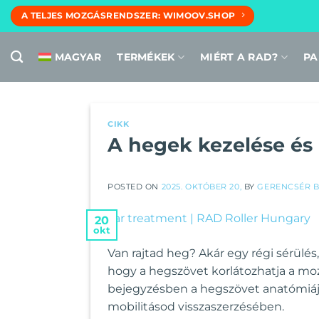
Skip
A TELJES MOZGÁSRENDSZER: WIMOOV.SHOP
to
content
MAGYAR
TERMÉKEK
MIÉRT A RAD?
PA
CIKK
A hegek kezelése és 
POSTED ON
2025. OKTÓBER 20,
BY
GERENCSÉR B
20
okt
Van rajtad heg? Akár egy régi sérülé
hogy a hegszövet korlátozhatja a moz
bejegyzésben a hegszövet anatómiáj
mobilitásod visszaszerzésében.