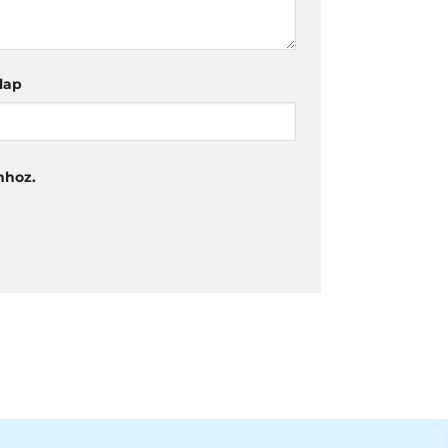
lap
mhoz.