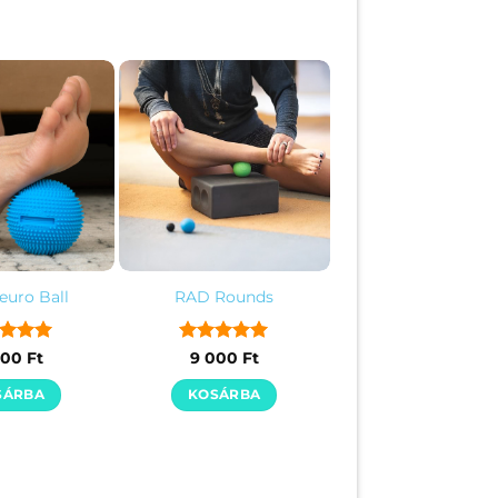
uro Ball
RAD Rounds
kelés:
5
Értékelés:
5
500
Ft
9 000
Ft
/ 5
SÁRBA
KOSÁRBA