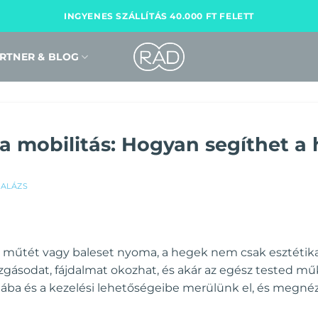
INGYENES SZÁLLÍTÁS 40.000 FT FELETT
RTNER & BLOG
a mobilitás: Hogyan segíthet a
ALÁZS
s, műtét vagy baleset nyoma, a hegek nem csak esztétik
gásodat, fájdalmat okozhat, és akár az egész tested mű
ába és a kezelési lehetőségeibe merülünk el, és megn