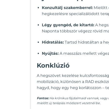
Konzultálj szakemberrel:
Mielőtt 
hegkezelésre specializálódott tera
Légy gyengéd, de kitartó:
A hegsz
Naponta többször végezz rövid ma
Hidratálás:
Tartsd hidratáltan a he
Nyújtás:
A masszázs mellett végezz
Konklúzió
A hegszövet kezelése kulcsfontosságú 
mobilizáció, különösen a RAD eszközök
hagyd, hogy egy heg korlátozzon – t
Fontos:
Ha krónikus fájdalmaid vannak, vagy b
mielőtt új terápiás módszert vezetnél be.