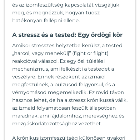
és az izomfeszültség kapcsolatát vizsgáljuk
meg, és megnézzük, hogyan tudsz
hatékonyan fellépni ellene.
A stressz és a tested: Egy ördögi kör
Amikor stresszes helyzetbe kerülsz, a tested
„harcolj vagy menekülj” (fight or flight)
reakcióval válaszol. Ez egy ősi, túlélési
mechanizmus, ami felkészíti a testedet a
veszélyre. Ennek részeként az izmaid
megfeszülnek, a pulzusod felgyorsul, és a
vérnyomásod megemelkedik. Ez rövid távon
hasznos lehet, de ha a stressz krónikussá válik,
az izmaid folyamatosan feszült állapotban
maradnak, ami fájdalomhoz, merevséghez és
mozgáskorlátozottsághoz vezethet.
A krónikus izomfeszültség különösen gyakori