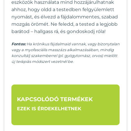
eszközök használata mind hozzájárulhatnak
ahhoz, hogy oldd a testedben felgyülemlett
nyomást, és élvezd a fájdalommentes, szabad
mozgás örömét. Ne feledd, a tested a legjobb
barátod – hallgass rá, és gondoskodj róla!
Fontos:
Ha krónikus fájdalmaid vannak, vagy bizonytalan
vagy a myofasciális masszázs alkalmazásában, mindig
konzultálj szakemberrel (pl. gyógytornász, orvos) mielőtt
új terápiás módszert vezetnél be.
KAPCSOLÓDÓ TERMÉKEK
EZEK IS ÉRDEKELHETNEK