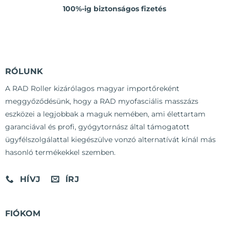
100%-ig biztonságos fizetés
RÓLUNK
A RAD Roller kizárólagos magyar importőreként
meggyőződésünk, hogy a RAD myofasciális masszázs
eszközei a legjobbak a maguk nemében, ami élettartam
garanciával és profi, gyógytornász által támogatott
ügyfélszolgálattal kiegészülve vonzó alternatívát kínál más
hasonló termékekkel szemben.
HÍVJ
ÍRJ
FIÓKOM