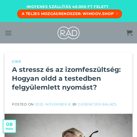
Skip
INGYENES SZÁLLÍTÁS 40.000 FT FELETT
to
A TELJES MOZGÁSRENDSZER: WIMOOV.SHOP
content
CIKK
A stressz és az izomfeszültség:
Hogyan oldd a testedben
felgyülemlett nyomást?
POSTED ON
2025. NOVEMBER 8,
BY
GERENCSÉR BALÁZS
08
nov