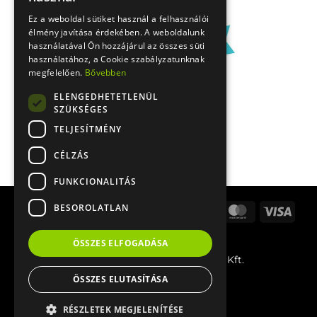
Ez a weboldal sütiket használ a felhasználói
élmény javítása érdekében. A weboldalunk
használatával Ön hozzájárul az összes süti
használatához, a Cookie szabályzatunknak
megfelelően.
Bővebben
ELENGEDHETETLENÜL
SZÜKSÉGES
TELJESÍTMÉNY
CÉLZÁS
FUNKCIONALITÁS
BESOROLATLAN
Stripe
Apple
Google
Bank
Cash
MasterCard
Visa
Pay
Pay
Transfer
On
PayPal
Delivery
ÖSSZES ELFOGADÁSA
© 2026 BFour Innovative Tools Kft.
ÖSSZES ELUTASÍTÁSA
Magyar
RÉSZLETEK MEGJELENÍTÉSE