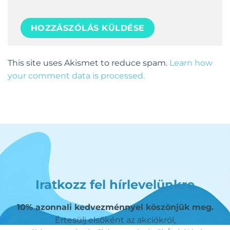
This site uses Akismet to reduce spam.
Learn how
your comment data is processed.
Iratkozz fel hírlevelünkre
10% azonnali kedvezménnyel köszönjük meg.
Értesülj elsőként az akciókról,