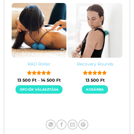
ÚJ
RAD Roller
Recovery Rounds
Értékelés:
5
Ártartomány:
Értékelés:
5
13 500
Ft
–
14 500
Ft
13 500
Ft
13
/ 5
/ 5
500 Ft
OPCIÓK VÁLASZTÁSA
KOSÁRBA
-
14
Ennek
500 Ft
a
terméknek
több
variációja
van.