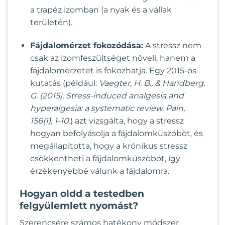
a trapéz izomban (a nyak és a vállak
területén).
Fájdalomérzet fokozódása:
A stressz nem
csak az izomfeszültséget növeli, hanem a
fájdalomérzetet is fokozhatja. Egy 2015-ös
kutatás (például:
Vaegter, H. B., & Handberg,
G. (2015). Stress-induced analgesia and
hyperalgesia: a systematic review. Pain,
156(1), 1-10.
) azt vizsgálta, hogy a stressz
hogyan befolyásolja a fájdalomküszöböt, és
megállapította, hogy a krónikus stressz
csökkentheti a fájdalomküszöböt, így
érzékenyebbé válunk a fájdalomra.
Hogyan oldd a testedben
felgyülemlett nyomást?
Szerencsére számos hatékony módszer