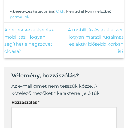
A
változatok
A bejegyzés kategóriája:
Cikk
. Mentsd el könyvjelzőbe:
a
permalink
.
termékoldalon
választhatók
A hegek kezelése és a
A mobilitás és az életkor:
ki
mobilitás: Hogyan
Hogyan maradj rugalmas
segíthet a hegszövet
és aktív idősebb korban
oldása?
is?
Vélemény, hozzászólás?
Az e-mail címet nem tesszük közzé.
A
kötelező mezőket
*
karakterrel jelöltük
Hozzászólás
*