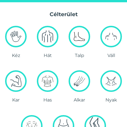
Célterület
Kéz
Hát
Talp
Váll
Kar
Has
Alkar
Nyak