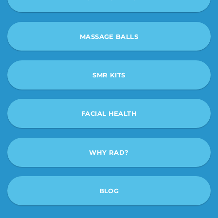
MASSAGE BALLS
SMR KITS
FACIAL HEALTH
WHY RAD?
BLOG