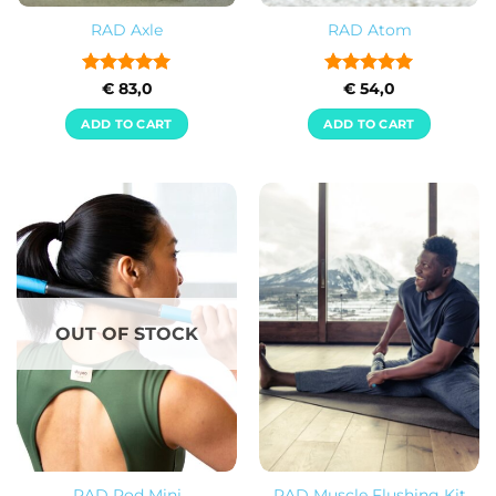
RAD Axle
RAD Atom
Rated
5
Rated
5
€
83,0
€
54,0
out of 5
out of 5
ADD TO CART
ADD TO CART
OUT OF STOCK
RAD Rod Mini
RAD Muscle Flushing Kit