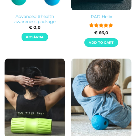
Advanced #health
RAD Helix
awareness package
€
0,0
Rated
5
€
66,0
KOSÁRBA
out of 5
ADD TO CART