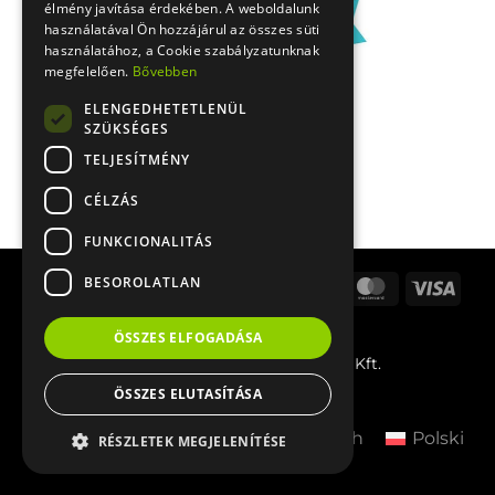
élmény javítása érdekében. A weboldalunk
használatával Ön hozzájárul az összes süti
használatához, a Cookie szabályzatunknak
megfelelően.
Bővebben
ELENGEDHETETLENÜL
SZÜKSÉGES
TELJESÍTMÉNY
CÉLZÁS
FUNKCIONALITÁS
BESOROLATLAN
Stripe
Apple
Google
Bank
Cash
MasterCard
Visa
Pay
Pay
Transfer
On
PayPal
Delivery
ÖSSZES ELFOGADÁSA
© 2026 BFour Innovative Tools Kft.
ÖSSZES ELUTASÍTÁSA
Magyar
English
Deutsch
Polski
RÉSZLETEK MEGJELENÍTÉSE