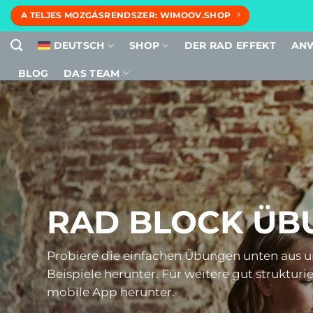
Zum
A TELJES MOZGÁSRENDSZER: WIMOOV.SHOP
Inhalt
springen
DEUTSCH
SHOP
DER RAD EFFEKT
AN
BLOG
DAS TEAM
RAD BLOCK ÜB
Probiere die einfachen Übungen unten aus un
Beispiele herunter. Für weitere gut struktur
mobile App
herunter.