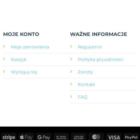
MOJE KONTO
WAŻNE INFORMACJE
Moje zamówienia
Regulamin
Koszyk
Polityka prywatności
Wyloguj się
Zwroty
Kontakt
FAQ
Stripe
Apple
Google
Bank
Cash
MasterCard
Visa
P