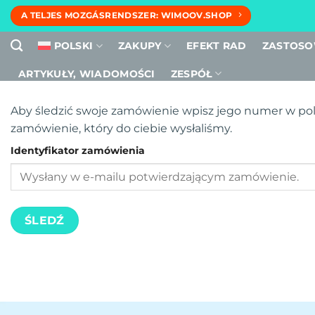
Przewiń
A TELJES MOZGÁSRENDSZER: WIMOOV.SHOP
do
zawartości
POLSKI
ZAKUPY
EFEKT RAD
ZASTOSO
ARTYKUŁY, WIADOMOŚCI
ZESPÓŁ
Aby śledzić swoje zamówienie wpisz jego numer w polu
zamówienie, który do ciebie wysłaliśmy.
Identyfikator zamówienia
ŚLEDŹ