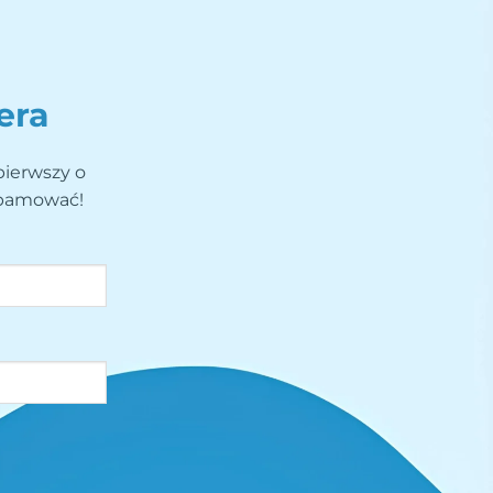
era
pierwszy o
spamować!