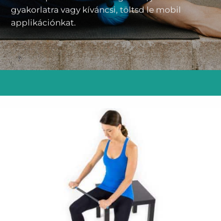
gyakorlatra vagy kíváncsi, töltsd le
mobil
applikációnkat
.