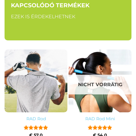
KAPCSOLÓDÓ TERMÉKEK
EZEK IS ÉRDEKELHETNEK
NICHT VORRÄTIG
RAD Rod
RAD Rod Mini
Bewertet
Bewertet
€
57,0
€
54,0