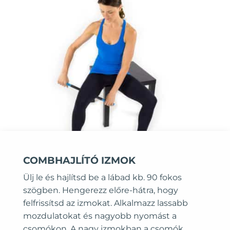
COMBHAJLÍTÓ IZMOK
Ülj le és hajlítsd be a lábad kb. 90 fokos
szögben. Hengerezz előre-hátra, hogy
felfrissítsd az izmokat. Alkalmazz lassabb
mozdulatokat és nagyobb nyomást a
csomókon. A nagy izmokban a csomók