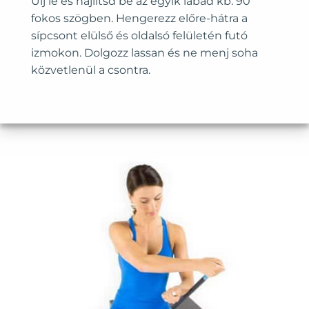
Ülj le és hajlítsd be az egyik lábad kb. 90
fokos szögben. Hengerezz előre-hátra a
sípcsont elülső és oldalsó felületén futó
izmokon. Dolgozz lassan és ne menj soha
közvetlenül a csontra.