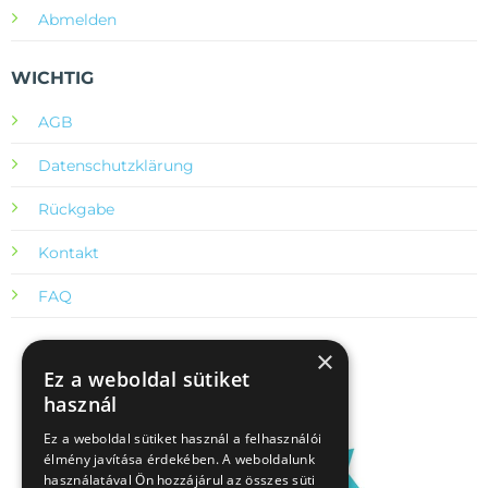
Abmelden
WICHTIG
AGB
Datenschutzklärung
Rückgabe
Kontakt
FAQ
×
Ez a weboldal sütiket
használ
Ez a weboldal sütiket használ a felhasználói
élmény javítása érdekében. A weboldalunk
használatával Ön hozzájárul az összes süti