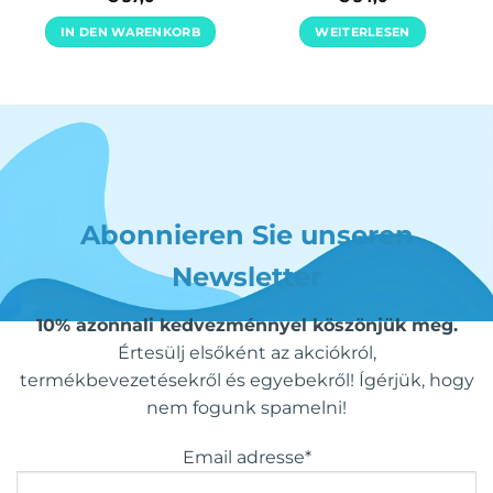
mit
4.9
mit
5
von
von 5
5
IN DEN WARENKORB
WEITERLESEN
Abonnieren Sie unseren
Newsletter
10% azonnali kedvezménnyel köszönjük meg.
Értesülj elsőként az akciókról,
termékbevezetésekről és egyebekről! Ígérjük, hogy
nem fogunk spamelni!
Email adresse*