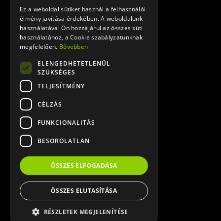
Ez a weboldal sütiket használ a felhasználói
élmény javítása érdekében. A weboldalunk
használatával Ön hozzájárul az összes süti
használatához, a Cookie szabályzatunknak
megfelelően.
Bővebben
ELENGEDHETETLENÜL
SZÜKSÉGES
TELJESÍTMÉNY
CÉLZÁS
FUNKCIONALITÁS
BESOROLATLAN
ÖSSZES ELFOGADÁSA
ÖSSZES ELUTASÍTÁSA
RÉSZLETEK MEGJELENÍTÉSE