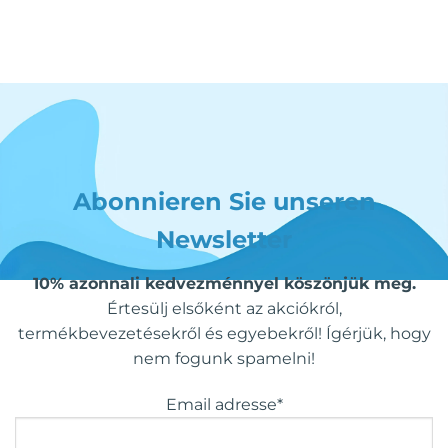
Abonnieren Sie unseren
Newsletter
10% azonnali kedvezménnyel köszönjük meg.
Értesülj elsőként az akciókról,
termékbevezetésekről és egyebekről! Ígérjük, hogy
nem fogunk spamelni!
Email adresse*