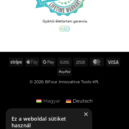
Stripe
Apple
Google
Bank
Cash
MasterCard
Visa
Pay
Pay
Transfer
On
PayPal
Delivery
© 2026 BFour Innovative Tools Kft.
Magyar
Deutsch
×
Ez a weboldal sütiket
használ