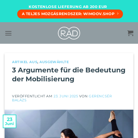
Zum
KOSTENLOSE LIEFERUNG AB 200 EUR
Inhalt
A TELJES MOZGÁSRENDSZER: WIMOOV.SHOP
springen
ARTIKEL AUS
,
AUSGEWÄHLTE
3 Argumente für die Bedeutung
der Mobilisierung
VERÖFFENTLICHT AM
23. JUNI 2025
VON
GERENCSÉR
BALÁZS
23
Juni