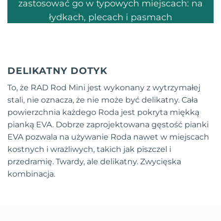
zastosować go w typowych miejscach: na
łydkach, plecach i pasmach
piszczelowych. Wypróbuj i przekonaj się,
jak skutecznie to „stalowe serce” uwalnia
Cię od toksyn międzytkankowych.
DELIKATNY DOTYK
To, że RAD Rod Mini jest wykonany z wytrzymałej
stali, nie oznacza, że nie może być delikatny. Cała
powierzchnia każdego Roda jest pokryta miękką
pianką EVA. Dobrze zaprojektowana gęstość pianki
EVA pozwala na używanie Roda nawet w miejscach
kostnych i wrażliwych, takich jak piszczel i
przedramię. Twardy, ale delikatny. Zwycięska
kombinacja.