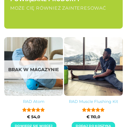
MOŻE CIĘ RÓWNIEŻ ZAINTERESOWAĆ
BRAK W MAGAZYNIE
RAD Atom
RAD Muscle Flushing Kit
Oceniono
5
Oceniono
5
€
54,0
€
110,0
na 5
na 5
DOWIEDZ SIĘ WIĘCEJ
DODAJ DO KOSZYKA