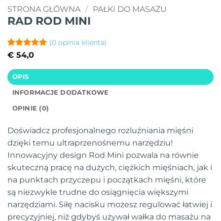
STRONA GŁÓWNA
/
PAŁKI DO MASAŻU
RAD ROD MINI
(
0
opinia klienta)
Oceniony
1
5
€
54,0
na 5 na
podstawie
OPIS
oceny
klienta
INFORMACJE DODATKOWE
OPINIE (0)
Doświadcz profesjonalnego rozluźniania mięśni
dzięki temu ultraprzenośnemu narzędziu!
Innowacyjny design Rod Mini pozwala na równie
skuteczną pracę na dużych, ciężkich mięśniach, jak i
na punktach przyczepu i początkach mięśni, które
są niezwykle trudne do osiągnięcia większymi
narzędziami. Siłę nacisku możesz regulować łatwiej i
precyzyjniej, niż gdybyś używał wałka do masażu na