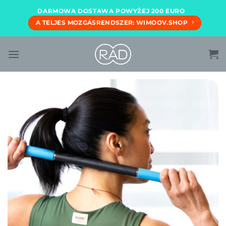
Przewiń
DARMOWA DOSTAWA POWYŻEJ 200 EURO
do
A TELJES MOZGÁSRENDSZER: WIMOOV.SHOP
zawartości