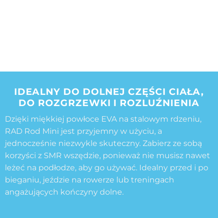
IDEALNY DO DOLNEJ CZĘŚCI CIAŁA,
DO ROZGRZEWKI I ROZLUŹNIENIA
Dzięki miękkiej powłoce EVA na stalowym rdzeniu,
RAD Rod Mini jest przyjemny w użyciu, a
jednocześnie niezwykle skuteczny. Zabierz ze sobą
korzyści z SMR wszędzie, ponieważ nie musisz nawet
leżeć na podłodze, aby go używać. Idealny przed i po
bieganiu, jeździe na rowerze lub treningach
angażujących kończyny dolne.