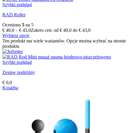
Szybki podgląd
RAD Roller
Oceniono
5
na 5
€
40,0
–
€
43,0
Zakres cen: od € 40,0 do € 43,0
Wybierz opcje
Ten produkt ma wiele wariantów. Opcje można wybrać na stronie
produktu
Szybki podgląd
Zestaw podróżny
€
0,0
Kosárba