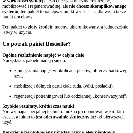
w większości sytuacji
. Jeśli chcesz skutecznie rozluźniać,
mobilizować i regenerować się, ale
nie chcesz skomplikowanego
systemu
, ten pakiet to najlepszy punkt wyjścia – a dla wielu także
punkt docelowy.
Ten pakiet to
złoty środek
: mocny, ukierunkowany, a jednocześnie
łatwy w użyciu.
Co potrafi pakiet Bestseller?
Ogólne rozluźnienie napięć w całym ciele
Narzędzia z pakietu nadają się do:
zmniejszania napięć w okolicach pleców, obręczy barkowej i
szyi,
mobilizacji dolnych partii ciała (uda, łydki, pośladki),
regeneracji potreningowej lub codziennej „konserwacyjnej”.
Szybkie rezultaty, krótki czas nauki
Nie wymaga specjalnej techniki: można go opanować w krótkim
czasie, a mimo to jest
odczuwalnie skuteczny
już od pierwszych
użyć.
Bardziej ukierunkowany niż klasyczny wałek piankowy