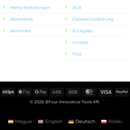
Meine Bestellungen
AGB
Warenkorb
Datenschutzklärung
Abmelden
Rückgabe
Kontakt
FAQ
Stripe
Apple
Google
Bank
Cash
MasterCard
Visa
P
Pay
Pay
Transfer
On
© 2026 BFour Innovative Tools Kft.
Delivery
Magyar
English
Deutsch
Polski