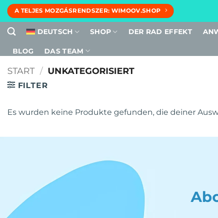
Zum
A TELJES MOZGÁSRENDSZER: WIMOOV.SHOP
Inhalt
springen
DEUTSCH
SHOP
DER RAD EFFEKT
AN
BLOG
DAS TEAM
START
/
UNKATEGORISIERT
FILTER
Es wurden keine Produkte gefunden, die deiner Ausw
Abo