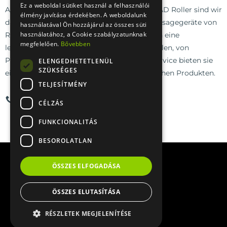
Ez a weboldal sütiket használ a felhasználói
Als exklusiver ungarischer Importeur von RAD Roller sind wir
élmény javítása érdekében. A weboldalunk
davon überzeugt, dass die myofaszialen Massagegeräte von
használatával Ön hozzájárul az összes süti
használatához, a Cookie szabályzatunknak
RAD die besten ihrer Art sind. Ergänzt durch eine
megfelelően.
Bővebben
lebenslange Garantie und einen professionellen, von
Physiotherapeuten unterstützten Kundenservice bieten sie
ELENGEDHETETLENÜL
SZÜKSÉGES
eine attraktive Alternative zu anderen ähnlichen Produkten.
TELJESÍTMÉNY
RUF
SCHREIBE
CÉLZÁS
FUNKCIONALITÁS
BESOROLATLAN
ÖSSZES ELFOGADÁSA
ÖSSZES ELUTASÍTÁSA
RÉSZLETEK MEGJELENÍTÉSE